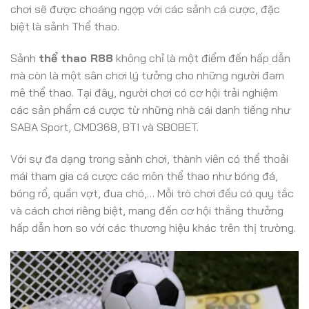
chơi sẽ được choáng ngợp với các sảnh cá cược, đặc
biệt là sảnh Thể thao.
Sảnh
thể thao R88
không chỉ là một điểm đến hấp dẫn
mà còn là một sân chơi lý tưởng cho những người đam
mê thể thao. Tại đây, người chơi có cơ hội trải nghiệm
các sản phẩm cá cược từ những nhà cái danh tiếng như
SABA Sport, CMD368, BTI và SBOBET.
Với sự đa dạng trong sảnh chơi, thành viên có thể thoải
mái tham gia cá cược các môn thể thao như bóng đá,
bóng rổ, quần vợt, đua chó,… Mỗi trò chơi đều có quy tắc
và cách chơi riêng biệt, mang đến cơ hội thắng thưởng
hấp dẫn hơn so với các thương hiệu khác trên thị trường.