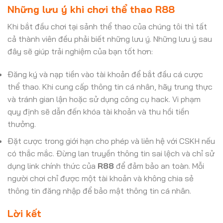
Những lưu ý khi chơi thể thao R88
Khi bắt đầu chơi tại sảnh thể thao của chúng tôi thì tất
cả thành viên đều phải biết những lưu ý. Những lưu ý sau
đây sẽ giúp trải nghiệm của bạn tốt hơn:
Đăng ký và nạp tiền vào tài khoản để bắt đầu cá cược
thể thao. Khi cung cấp thông tin cá nhân, hãy trung thực
và tránh gian lận hoặc sử dụng công cụ hack. Vi phạm
quy định sẽ dẫn đến khóa tài khoản và thu hồi tiền
thưởng.
Đặt cược trong giới hạn cho phép và liên hệ với CSKH nếu
có thắc mắc. Đừng lan truyền thông tin sai lệch và chỉ sử
dụng link chính thức của
R88
để đảm bảo an toàn. Mỗi
người chơi chỉ được một tài khoản và không chia sẻ
thông tin đăng nhập để bảo mật thông tin cá nhân.
Lời kết