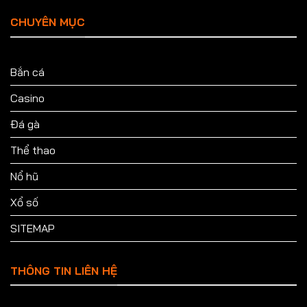
CHUYÊN MỤC
Bắn cá
Casino
Đá gà
Thể thao
Nổ hũ
Xổ số
SITEMAP
THÔNG TIN LIÊN HỆ