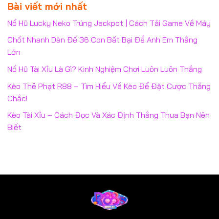
Bài viết mới nhất
Nổ Hũ Lucky Neko Trúng Jackpot | Cách Tải Game Về Máy
Chốt Nhanh Dàn Đề 36 Con Bất Bại Để Anh Em Thắng
Lớn
Nổ Hũ Tài Xỉu Là Gì? Kinh Nghiệm Chơi Luôn Luôn Thắng
Kèo Thẻ Phạt R88 – Tìm Hiểu Về Kèo Để Đặt Cược Thắng
Chắc!
Kèo Tài Xỉu – Cách Đọc Và Xác Định Thắng Thua Bạn Nên
Biết