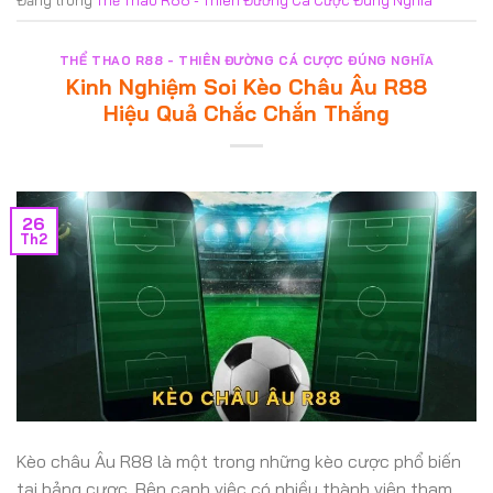
Đăng trong
Thể Thao R88 - Thiên Đường Cá Cược Đúng Nghĩa
THỂ THAO R88 - THIÊN ĐƯỜNG CÁ CƯỢC ĐÚNG NGHĨA
Kinh Nghiệm Soi Kèo Châu Âu R88
Hiệu Quả Chắc Chắn Thắng
26
Th2
Kèo châu Âu R88 là một trong những kèo cược phổ biến
tại bảng cược. Bên cạnh việc có nhiều thành viên tham