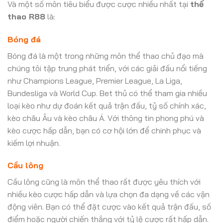
Và một số môn tiêu biểu được cược nhiều nhất tại
thể
thao R88
là:
Bóng đá
Bóng đá là một trong những môn thể thao chủ đạo mà
chúng tôi tập trung phát triển, với các giải đấu nổi tiếng
như Champions League, Premier League, La Liga,
Bundesliga và World Cup. Bet thủ có thể tham gia nhiều
loại kèo như dự đoán kết quả trận đấu, tỷ số chính xác,
kèo châu Âu và kèo châu Á. Với thông tin phong phú và
kèo cược hấp dẫn, bạn có cơ hội lớn để chinh phục và
kiếm lợi nhuận.
Cầu lông
Cầu lông cũng là môn thể thao rất được yêu thích với
nhiều kèo cược hấp dẫn và lựa chọn đa dạng về các vận
động viên. Bạn có thể đặt cược vào kết quả trận đấu, số
điểm hoặc người chiến thắng với tỷ lệ cược rất hấp dẫn.