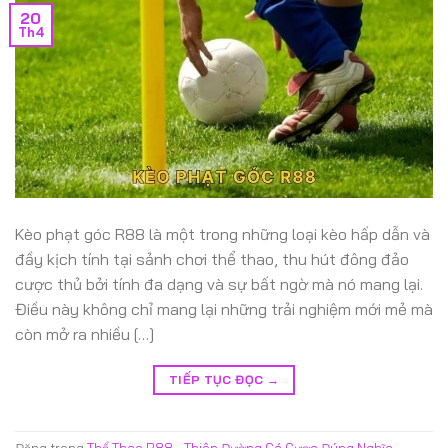
20
Th4
Kèo phạt góc R88 là một trong những loại kèo hấp dẫn và
đầy kịch tính tại sảnh chơi thể thao, thu hút đông đảo
cược thủ bởi tính đa dạng và sự bất ngờ mà nó mang lại.
Điều này không chỉ mang lại những trải nghiệm mới mẻ mà
còn mở ra nhiều […]
TIẾP TỤC ĐỌC
→