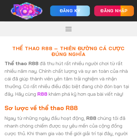
Bỏ
ĐĂNG KÝ
ĐĂNG NHẬP
qua
nội
dung
THỂ THAO R88 – THIÊN ĐƯỜNG CÁ CƯỢC
ĐÚNG NGHĨA
Thể thao R88
đã thu hút rất nhiều người chơi từ rất
nhiều năm nay. Chính chất lượng và sự an toàn của nhà
cái đã giúp thành viên yên tâm trải nghiệm và nhận
thưởng. Có rất nhiều điều đặc biệt đang chờ đón bạn tại
đây. Hãy cùng
R88
khám phá kỹ hơn qua bài viết này!
Sơ lược về thể thao R88
Ngay từ những ngày đầu hoạt động,
R88
chúng tôi đã
nhanh chóng chiếm được sự yêu mến của cộng đồng
cược thủ. Khi tham gia vào thế giới giải trí tại đây, người