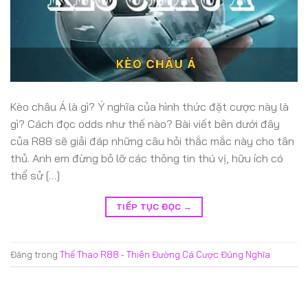
Kèo châu Á là gì? Ý nghĩa của hình thức đặt cược này là
gì? Cách đọc odds như thế nào? Bài viết bên dưới đây
của R88 sẽ giải đáp những câu hỏi thắc mắc này cho tân
thủ. Anh em đừng bỏ lỡ các thông tin thú vị, hữu ích có
thể sử […]
TIẾP TỤC ĐỌC
→
Đăng trong
Thể Thao R88 - Thiên Đường Cá Cược Đúng Nghĩa