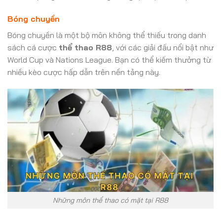
Bóng chuyền
Bóng chuyền là một bộ môn không thể thiếu trong danh
sách cá cược
thể thao R88
, với các giải đấu nổi bật như
World Cup và Nations League. Bạn có thể kiếm thưởng từ
nhiều kèo cược hấp dẫn trên nền tảng này.
Những môn thể thao có mặt tại R88