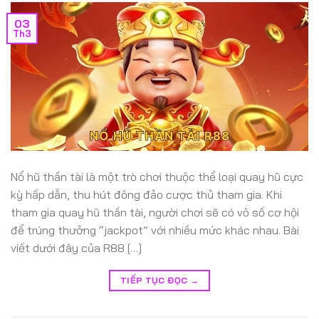
03
Th3
Nổ hũ thần tài là một trò chơi thuộc thể loại quay hũ cực
kỳ hấp dẫn, thu hút đông đảo cược thủ tham gia. Khi
tham gia quay hũ thần tài, người chơi sẽ có vô số cơ hội
để trúng thưởng “jackpot” với nhiều mức khác nhau. Bài
viết dưới đây của R88 […]
TIẾP TỤC ĐỌC
→