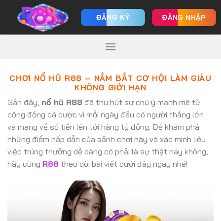
Bỏ
ĐĂNG KÝ
ĐĂNG NHẬP
qua
nội
dung
CHƠI NỔ HŨ R88 – NẮM BẮT CƠ HỘI LÀM GIÀU
KHÔNG GIỚI HẠN
Gần đây,
nổ hũ R88
đã thu hút sự chú ý mạnh mẽ từ
cộng đồng cá cược vì mỗi ngày đều có người thắng lớn
và mang về số tiền lên tới hàng tỷ đồng. Để khám phá
những điểm hấp dẫn của sảnh chơi này và xác minh liệu
việc trúng thưởng dễ dàng có phải là sự thật hay không,
hãy cùng
R88
theo dõi bài viết dưới đây ngay nhé!