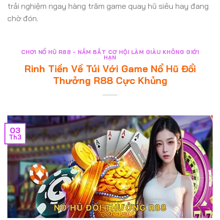
trải nghiệm ngay hàng trăm game quay hũ siêu hay đang
chờ đón.
CHƠI NỔ HŨ R88 - NẮM BẮT CƠ HỘI LÀM GIÀU KHÔNG GIỚI
HẠN
Rinh Tiền Về Túi Với Game Nổ Hũ Đổi
Thưởng R88 Cực Khủng
03
Th3