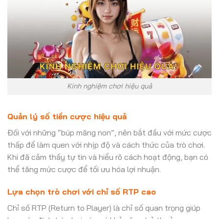
Kinh nghiệm chơi hiệu quả
Quản lý số tiền cược hiệu quả
Đối với những “búp măng non”, nên bắt đầu với mức cược
thấp để làm quen với nhịp độ và cách thức của trò chơi.
Khi đã cảm thấy tự tin và hiểu rõ cách hoạt động, bạn có
thể tăng mức cược để tối ưu hóa lợi nhuận.
Lựa chọn trò chơi với chỉ số RTP cao
Chỉ số RTP (Return to Player) là chỉ số quan trọng giúp