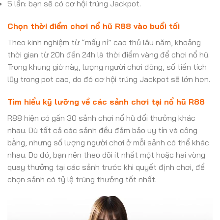
5 lần: bạn sẽ có cơ hội trúng Jackpot.
Chọn thời điểm chơi nổ hũ R88 vào buổi tối
Theo kinh nghiệm từ “mấy ní” cao thủ lâu năm, khoảng
thời gian từ 20h đến 24h là thời điểm vàng để chơi nổ hũ.
Trong khung giờ này, lượng người chơi đông, số tiền tích
lũy trong pot cao, do đó cơ hội trúng Jackpot sẽ lớn hơn.
Tìm hiểu kỹ lưỡng về các sảnh chơi tại nổ hũ R88
R88 hiện có gần 30 sảnh chơi nổ hũ đổi thưởng khác
nhau. Dù tất cả các sảnh đều đảm bảo uy tín và công
bằng, nhưng số lượng người chơi ở mỗi sảnh có thể khác
nhau. Do đó, bạn nên theo dõi ít nhất một hoặc hai vòng
quay thưởng tại các sảnh trước khi quyết định chơi, để
chọn sảnh có tỷ lệ trúng thưởng tốt nhất.