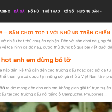
ASINO
ĐÁ GÀ
NỔ HŨ
THỂ THAO
XỔ SỐ
HƯỚNG DẪN
8 – SÂN CHƠI TOP 1 VỚI NHỮNG TRẬN CHIẾN 
với nhiều bet thủ chuyên nghiệp. Đến với sân chơi này, người 
n về loại hình cá độ này, cược thủ đừng bỏ qua bài viết dưới 
hot anh em đừng bỏ lỡ
à hấp dẫn, kê thủ cần đến các trường đấu hoặc các sới gà tự 
thế tham gia cá cược tại những sới gà nhỏ ở Việt Nam là vi ph
R88
ra đời mang đến cho anh em không gian giải trí trực tuyến 
đấu tại các trường đấu nổi tiếng ở Campuchia, Philippines,…