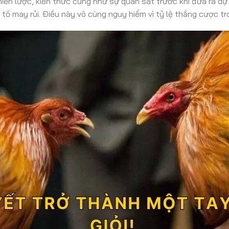
ến lược, kiến thức cũng như sự quan sát trước khi đưa ra dự 
tố may rủi. Điều này vô cùng nguy hiểm vì tỷ lệ thắng cược tr