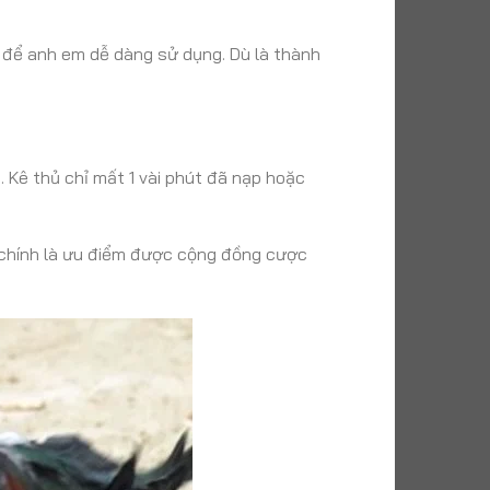
c để anh em dễ dàng sử dụng. Dù là thành
. Kê thủ chỉ mất 1 vài phút đã nạp hoặc
 chính là ưu điểm được cộng đồng cược