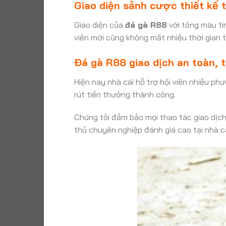
Giao diện sảnh cược thiết kế 
Giao diện của
đá gà R88
với tông màu ti
viên mới cũng không mất nhiều thời gian t
Đá gà R88 giao dịch an toàn, 
Hiện nay nhà cái hỗ trợ hội viên nhiều ph
rút tiền thưởng thành công.
Chúng tôi đảm bảo mọi thao tác giao dịc
thủ chuyên nghiệp đánh giá cao tại nhà cá