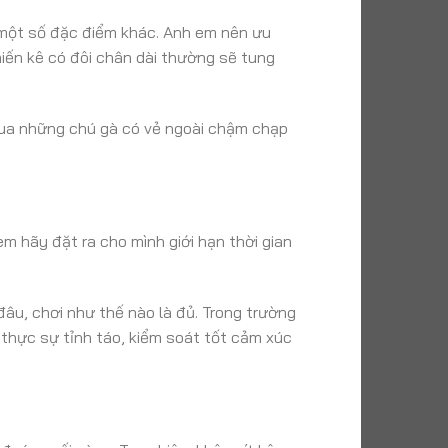
 một số đặc điểm khác. Anh em nên ưu
iến kê có đôi chân dài thường sẽ tung
 qua những chú gà có vẻ ngoài chậm chạp
m hãy đặt ra cho mình giới hạn thời gian
âu, chơi như thế nào là đủ. Trong trường
 thực sự tỉnh táo, kiểm soát tốt cảm xúc