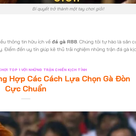
Bí quyết trở thành một tay chơi giỏi!
iều thông tin hữu ích về
đá gà R88
. Chúng tôi tự hào là sân 
y. Điểm đến uy tín giúp kê thủ trải nghiệm những trận đá gà kị
CHƠI TOP 1 VỚI NHỮNG TRẬN CHIẾN KỊCH TÍNH
ng Hợp Các Cách Lựa Chọn Gà Đòn
Cực Chuẩn