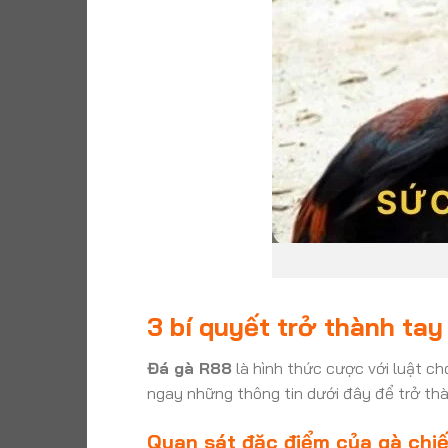
3 bí quyết trở thành ta
Đá gà R88
là hình thức cược với luật c
ngay những thông tin dưới đây để trở th
Quan sát đặc điểm của gà chi