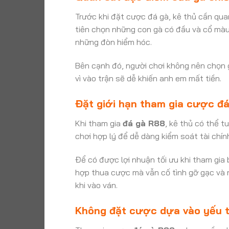
Trước khi đặt cược đá gà, kê thủ cần qu
tiên chọn những con gà có đầu và cổ màu
những đòn hiểm hóc.
Bên cạnh đó, người chơi không nên chọn g
vì vào trận sẽ dễ khiến anh em mất tiền.
Đặt giới hạn tham gia cược đá
Khi tham gia
đá gà R88
, kê thủ có thể 
chơi hợp lý để dễ dàng kiểm soát tài chín
Để có được lợi nhuận tối ưu khi tham gia
hợp thua cược mà vẫn cố tình gỡ gạc và r
khi vào ván.
Không đặt cược dựa vào yếu t