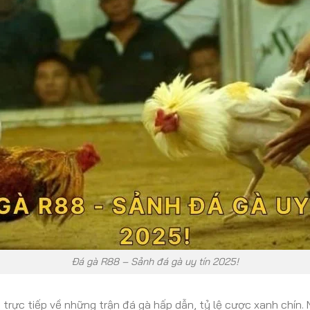
Đá gà R88 – Sảnh đá gà uy tín 2025!
trực tiếp về những trận đá gà hấp dẫn, tỷ lệ cược xanh chín.